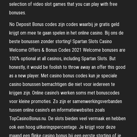
selection of video slot games that you can play with free
bonuses.
No Deposit Bonus codes zijn codes waarbij je gratis geld
krijgt om mee te gaan spelen in het online casino. Bij ons de
beste bonussen zonder storting! Spartan Slots Casino
Welcome Offers & Bonus Codes 2021 Welcome bonuses are
100% optional at all casinos, including Spartan Slots. But
honestly, it would be foolish to throw away an offer this good
as a new player. Met casino bonus codes kun je speciale
casino bonussen bemachtigen die niet voor iedereen te
krijgen zijn. Online casino’s werken soms met bonuscodes
voor kleine promoties. Zo zijn er samenwerkingsverbanden
tussen online casino’s en informatiewebsites zoals
TopCasinoBonus.nu. De slots bieden veel vermaak en hebben
ook een hoog uitkeringspercentage. Je krijgt voor deze
maand een flinke casino bonus bij een eerste storting of je