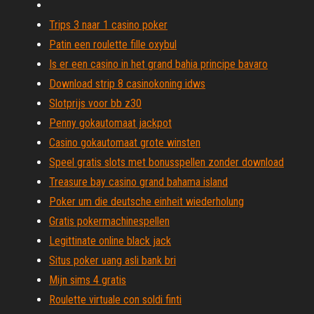
Trips 3 naar 1 casino poker
Patin een roulette fille oxybul
Is er een casino in het grand bahia principe bavaro
Download strip 8 casinokoning idws
Slotprijs voor bb z30
Penny gokautomaat jackpot
Casino gokautomaat grote winsten
Speel gratis slots met bonusspellen zonder download
Treasure bay casino grand bahama island
Poker um die deutsche einheit wiederholung
Gratis pokermachinespellen
Legittinate online black jack
Situs poker uang asli bank bri
Mijn sims 4 gratis
Roulette virtuale con soldi finti