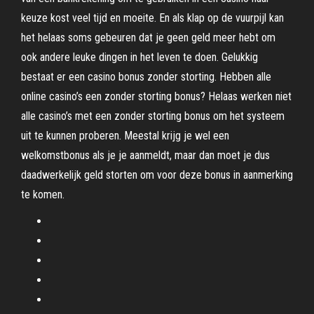
keuze kost veel tijd en moeite. En als klap op de vuurpijl kan
het helaas soms gebeuren dat je geen geld meer hebt om
ook andere leuke dingen in het leven te doen. Gelukkig
bestaat er een casino bonus zonder storting. Hebben alle
online casino’s een zonder storting bonus? Helaas werken niet
alle casino’s met een zonder storting bonus om het systeem
uit te kunnen proberen. Meestal krijg je wel een
welkomstbonus als je je aanmeldt, maar dan moet je dus
daadwerkelijk geld storten om voor deze bonus in aanmerking
te komen.