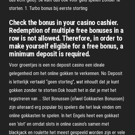
storten. 1. Turbo bonus bij eerste storting
Check the bonus in your casino cashier.
Redemption of multiple free bonuses in a
row is not allowed. Therefore, in order to
make yourself eligible for a free bonus, a
minimum deposit is required.
Voor groentjes is een no deposit casino een ideale
gelegenheid om het online gokken te verkennen. No Deposit
is letterlijk vertaald “geen storting”, wat inhoudt dat je kunt
gokken zonder te storten.Ook houdt het in dat je met het
registreren van … Slot Bonussen (ofwel Gokkasten Bonussen)
zijn uiteraard erg populair bij spelers die het leuk vinden om
online gokkasten te spelen. In het Engels heet een gokkast
een ‘slot’ en omdat slots in online casino’s samen met
blackjack en roulette het meest gespeeld worden zijn er vele