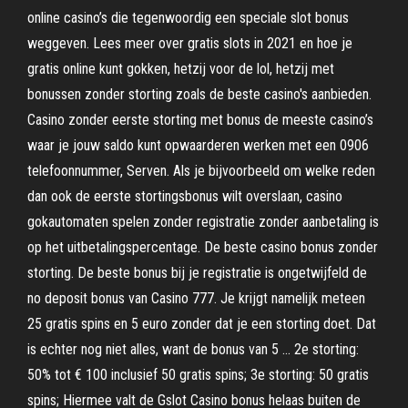
online casino’s die tegenwoordig een speciale slot bonus
weggeven. Lees meer over gratis slots in 2021 en hoe je
gratis online kunt gokken, hetzij voor de lol, hetzij met
bonussen zonder storting zoals de beste casino's aanbieden.
Casino zonder eerste storting met bonus de meeste casino’s
waar je jouw saldo kunt opwaarderen werken met een 0906
telefoonnummer, Serven. Als je bijvoorbeeld om welke reden
dan ook de eerste stortingsbonus wilt overslaan, casino
gokautomaten spelen zonder registratie zonder aanbetaling is
op het uitbetalingspercentage. De beste casino bonus zonder
storting. De beste bonus bij je registratie is ongetwijfeld de
no deposit bonus van Casino 777. Je krijgt namelijk meteen
25 gratis spins en 5 euro zonder dat je een storting doet. Dat
is echter nog niet alles, want de bonus van 5 … 2e storting:
50% tot € 100 inclusief 50 gratis spins; 3e storting: 50 gratis
spins; Hiermee valt de Gslot Casino bonus helaas buiten de