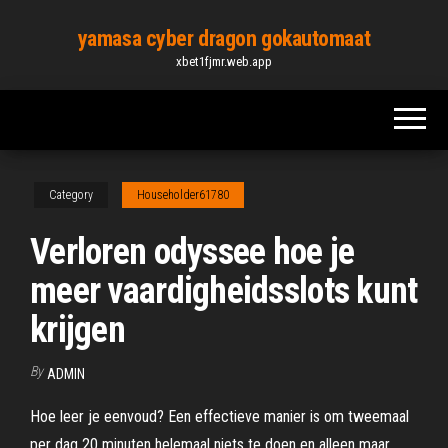
Skip
yamasa cyber dragon gokautomaat
to
xbet1fjmr.web.app
the
content
Category
Householder61780
Verloren odyssee hoe je
meer vaardigheidsslots kunt
krijgen
By
ADMIN
Hoe leer je eenvoud? Een effectieve manier is om tweemaal
per dag 20 minuten helemaal niets te doen en alleen maar